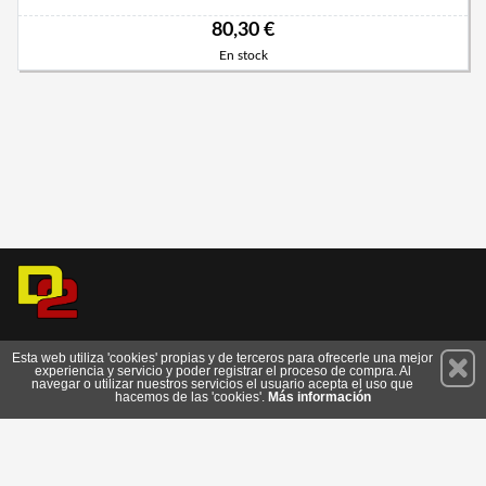
80,30 €
En stock
Permanece atento a nuestras novedades y promociones
Esta web utiliza 'cookies' propias y de terceros para ofrecerle una mejor
experiencia y servicio y poder registrar el proceso de compra. Al
Suscríbete
navegar o utilizar nuestros servicios el usuario acepta el uso que
hacemos de las 'cookies'.
Más información
Conócenos
Privacidad
Cómo llegar