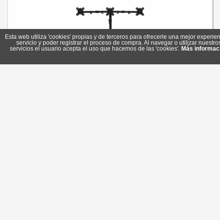
Esta web utiliza 'cookies' propias y de terceros para ofrecerle una mejor experien
servicio y poder registrar el proceso de compra. Al navegar o utilizar nuestro
servicios el usuario acepta el uso que hacemos de las 'cookies'.
Más informac
EWENT EW1513 Sopore Tv Mesa 3 Monit. Hasta 27"
Referencia: EW1513
Marca: Ewent
45,30 €
En stock