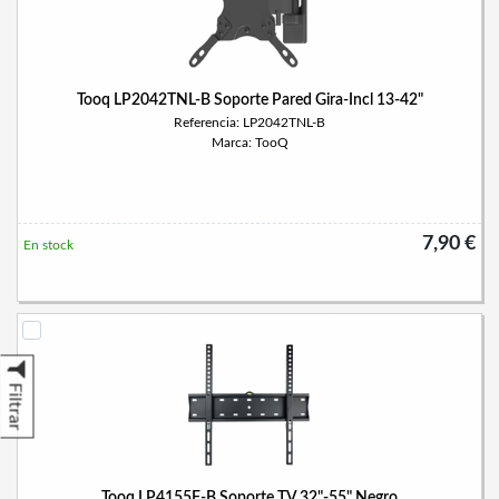
Tooq LP2042TNL-B Soporte Pared Gira-Incl 13-42"
Referencia: LP2042TNL-B
Marca: TooQ
7,90 €
En stock
Filtrar
Tooq LP4155F-B Soporte TV 32"-55" Negro