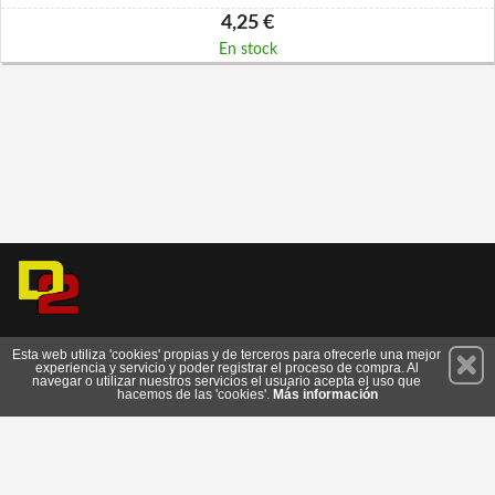
4,25 €
En stock
Permanece atento a nuestras novedades y promociones
Esta web utiliza 'cookies' propias y de terceros para ofrecerle una mejor
experiencia y servicio y poder registrar el proceso de compra. Al
Suscríbete
navegar o utilizar nuestros servicios el usuario acepta el uso que
hacemos de las 'cookies'.
Más información
Conócenos
Privacidad
Cómo llegar
Condiciones de Uso