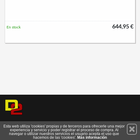
644,95 €
En stock
Permanece atento a nuestras novedades y promociones
Esta web utiliza 'cookies' propias y de terceros para ofrecerle una mejor
experiencia y servicio y poder registrar el proceso de compra. Al
Suscríbete
navegar o utilizar nuestros servicios el usuario acepta el uso que
hacemos de las 'cookies'.
Más información