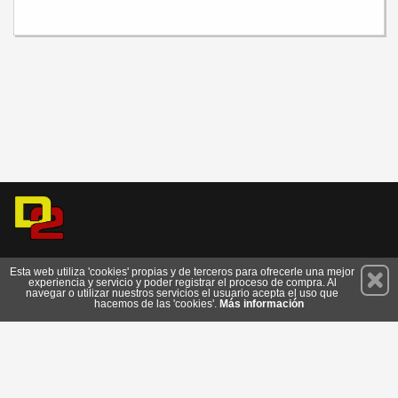
Permanece atento a nuestras novedades y promociones
Esta web utiliza 'cookies' propias y de terceros para ofrecerle una mejor
experiencia y servicio y poder registrar el proceso de compra. Al
Suscríbete
navegar o utilizar nuestros servicios el usuario acepta el uso que
hacemos de las 'cookies'.
Más información
Conócenos
Privacidad
Cómo llegar
Condiciones de Uso