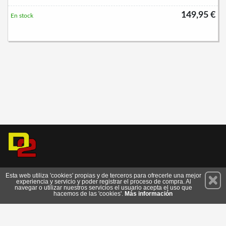
149,95 €
En stock
Permanece atento a nuestras novedades y promociones
Esta web utiliza 'cookies' propias y de terceros para ofrecerle una mejor
experiencia y servicio y poder registrar el proceso de compra. Al
Suscríbete
navegar o utilizar nuestros servicios el usuario acepta el uso que
hacemos de las 'cookies'.
Más información
Conócenos
Privacidad