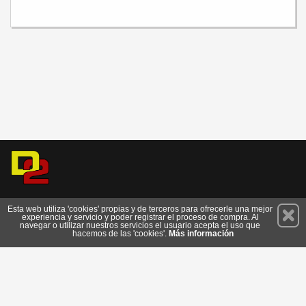
Permanece atento a nuestras novedades y promociones
Esta web utiliza 'cookies' propias y de terceros para ofrecerle una mejor
experiencia y servicio y poder registrar el proceso de compra. Al
Suscríbete
navegar o utilizar nuestros servicios el usuario acepta el uso que
hacemos de las 'cookies'.
Más información
Conócenos
Privacidad
Cómo llegar
Condiciones de Uso