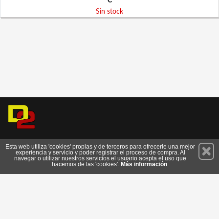
€
Sin stock
Permanece atento a nuestras novedades y promociones
Esta web utiliza 'cookies' propias y de terceros para ofrecerle una mejor
experiencia y servicio y poder registrar el proceso de compra. Al
Suscríbete
navegar o utilizar nuestros servicios el usuario acepta el uso que
hacemos de las 'cookies'.
Más información
Conócenos
Privacidad
Cómo llegar
Condiciones de Uso
Cookies