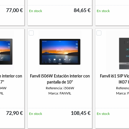
77,00 €
84,65 €
En stock
En stock
 interior con
Fanvil i506W Estación interior con
Fanvil i61 SIP V
 7"
pantalla de 10"
IK07 
504W
Referencia: i506W
Referenc
IL
Marca: FANVIL
Marca: 
72,90 €
108,45 €
En stock
En stock