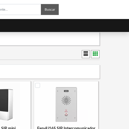
Buscar
S SIP mini
Fanvil i16S SIP Intercomunicador