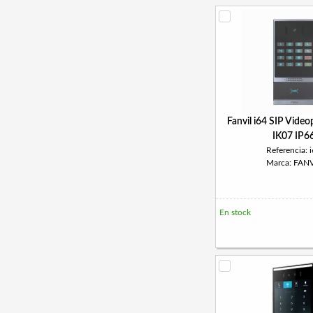
Fanvil i64 SIP Vide
IK07 IP6
Referencia: 
Marca: FANV
En stock