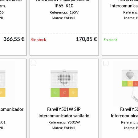
om.
IP65 IK10
Intercomunica
i66
Referencia: i16SV
Referenci
IL
Marca: FANVIL
Marca: 
366,55 €
170,85 €
Sin stock
En stock
rcomunicador
Fanvil Y501W SIP
Fanvil Y5
Intercomunicador sanitario
Intercomunica
Y501
Referencia: Y501W
Referenci
IL
Marca: FANVIL
Marca: 