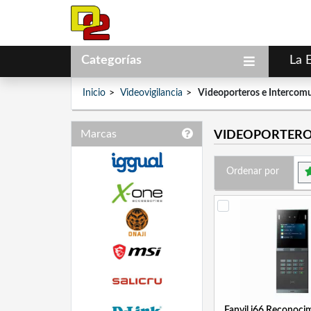
Categorías
La 
Inicio
Videovigilancia
Videoporteros e Intercom
Marcas
VIDEOPORTERO
Ordenar por
Fanvil i66 Reconocim