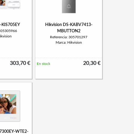
S-KIS705EY
Hikvision DS-KABV7413-
 305305966
MBUTTON2
kvision
Referencia: 305701297
Marca: Hikvision
303,70 €
20,30 €
En stock
H7300EY-WTE2-