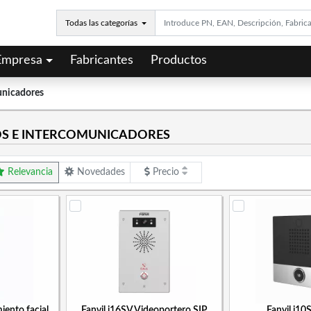
Todas las categorías
Empresa
Fabricantes
Productos
unicadores
S E INTERCOMUNICADORES
Relevancia
Novedades
Precio
iento facial
Fanvil i16SV Videoportero SIP
Fanvil i10