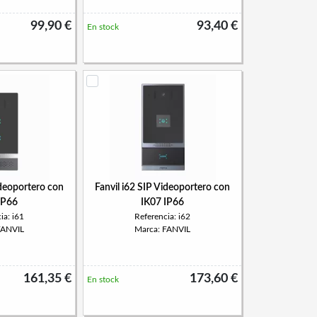
99,90 €
93,40 €
En stock
ideoportero con
Fanvil i62 SIP Videoportero con
IP66
IK07 IP66
ia: i61
Referencia: i62
FANVIL
Marca: FANVIL
161,35 €
173,60 €
En stock