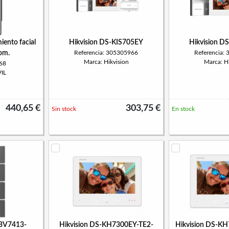
iento facial
Hikvision DS-KIS705EY
Hikvision D
om.
Referencia: 305305966
Referencia:
Marca: Hikvision
Marca: Hi
i68
IL
440,65 €
303,75 €
Sin stock
En stock
ABV7413-
Hikvision DS-KH7300EY-TE2-
Hikvision DS-K