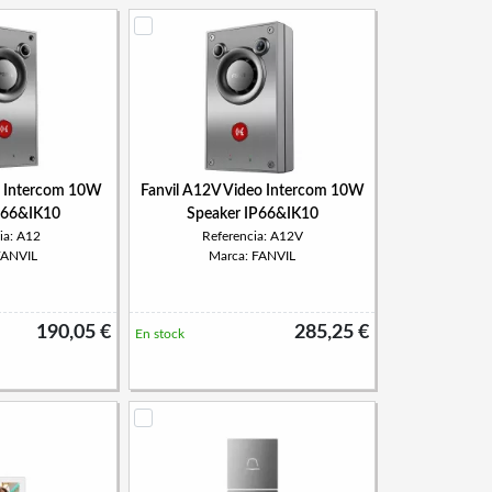
o Intercom 10W
Fanvil A12V Video Intercom 10W
P66&IK10
Speaker IP66&IK10
ia: A12
Referencia: A12V
FANVIL
Marca: FANVIL
190,05 €
285,25 €
En stock