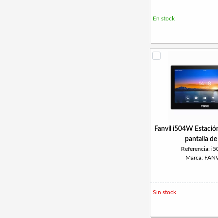
En stock
Fanvil i504W Estación
pantalla de
Referencia: i
Marca: FANV
Sin stock