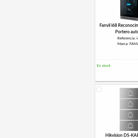
Fanvil i68 Reconocim
Portero aut
Referencia: 
Marca: FANV
En stock
Hikvision DS-K