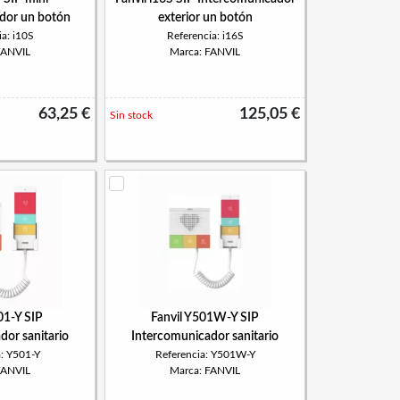
dor un botón
exterior un botón
a: i10S
Referencia: i16S
FANVIL
Marca: FANVIL
63,25 €
125,05 €
Sin stock
01-Y SIP
Fanvil Y501W-Y SIP
dor sanitario
Intercomunicador sanitario
a: Y501-Y
Referencia: Y501W-Y
FANVIL
Marca: FANVIL