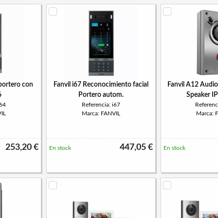
oportero con
Fanvil i67 Reconocimiento facial
Fanvil A12 Audi
6
Portero autom.
Speaker I
i64
Referencia: i67
Referenc
IL
Marca: FANVIL
Marca: 
253,20 €
447,05 €
En stock
En stock