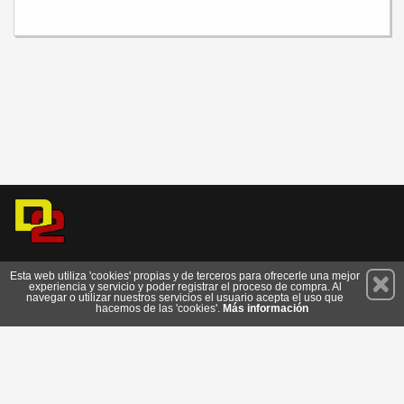
Permanece atento a nuestras novedades y promociones
Esta web utiliza 'cookies' propias y de terceros para ofrecerle una mejor
experiencia y servicio y poder registrar el proceso de compra. Al
Suscríbete
navegar o utilizar nuestros servicios el usuario acepta el uso que
hacemos de las 'cookies'.
Más información
Conócenos
Privacidad
Cómo llegar
Condiciones de Uso